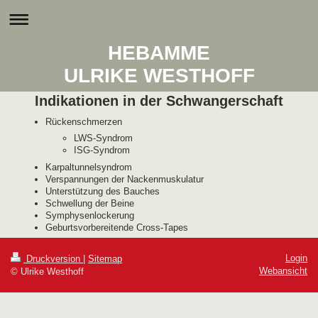
HEBAMME
ULRIKE WESTHOFF
Indikationen in der Schwangerschaft
Rückenschmerzen
LWS-Syndrom
ISG-Syndrom
Karpaltunnelsyndrom
Verspannungen der Nackenmuskulatur
Unterstützung des Bauches
Schwellung der Beine
Symphysenlockerung
Geburtsvorbereitende Cross-Tapes
Login
Druckversion
|
Sitemap
Webansicht
© Ulrike Westhoff